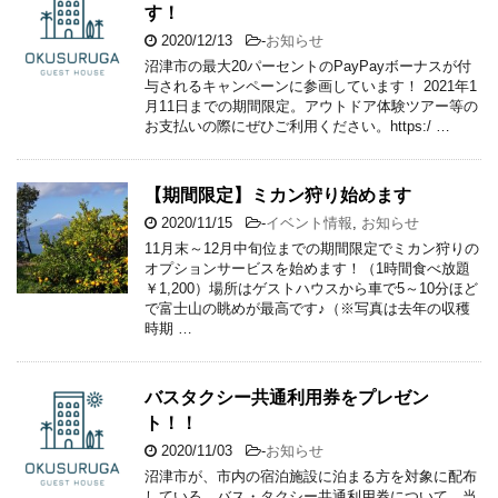
す！
2020/12/13
-
お知らせ
沼津市の最大20パーセントのPayPayボーナスが付
与されるキャンペーンに参画しています！ 2021年1
月11日までの期間限定。アウトドア体験ツアー等の
お支払いの際にぜひご利用ください。https:/ …
【期間限定】ミカン狩り始めます
2020/11/15
-
イベント情報
,
お知らせ
11月末～12月中旬位までの期間限定でミカン狩りの
オプションサービスを始めます！（1時間食べ放題
￥1,200）場所はゲストハウスから車で5～10分ほど
で富士山の眺めが最高です♪（※写真は去年の収穫
時期 …
バスタクシー共通利用券をプレゼン
ト！！
2020/11/03
-
お知らせ
沼津市が、市内の宿泊施設に泊まる方を対象に配布
している、バス・タクシー共通利用券について、当