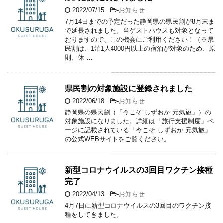
2022/07/15
-
お知らせ
7月14日までの予定だった静岡県の県民割が8月末ま
で延長されました。当ゲストハウスも対象となって
おりますので、この機会にご利用ください！（※県
民割は、1泊1人4000円以上の宿泊が対象のため、原
則、休 …
県民割の対象施設に登録されました
2022/06/18
-
お知らせ
静岡県の県民割（「今こそ しずおか 元気旅」）の
対象施設になりました。詳細は「旅行支援制度」ペ
ージに記載されている「今こそ しずおか 元気旅」
の公式WEBサイトをご覧ください。
新型コロナウイルスの3回目ワクチン接種
完了
2022/04/13
-
お知らせ
4月7日に新型コロナウイルスの3回目のワクチン接
種をしてきました。